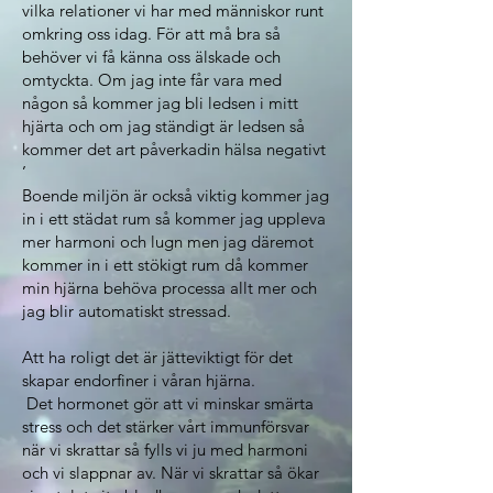
vilka relationer vi har med människor runt
omkring oss idag. För att må bra så
behöver vi få känna oss älskade och
omtyckta. Om jag inte får vara med
någon så kommer jag bli ledsen i mitt
hjärta och om jag ständigt är ledsen så
kommer det art påverkadin hälsa negativt
’
Boende miljön är också viktig kommer jag
in i ett städat rum så kommer jag uppleva
mer harmoni och lugn men jag däremot
kommer in i ett stökigt rum då kommer
min hjärna behöva processa allt mer och
jag blir automatiskt stressad.
Att ha roligt det är jätteviktigt för det
skapar endorfiner i våran hjärna.
Det hormonet gör att vi minskar smärta
stress och det stärker vårt immunförsvar
när vi skrattar så fylls vi ju med harmoni
och vi slappnar av. När vi skrattar så ökar