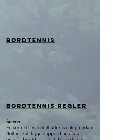
Bordtennis
bordtennis regler
Serven
En korrekt serve skall utföras enligt nedan.
Bollen skall ligga i öppen handflata
ovanför bordshöjd så att både domare