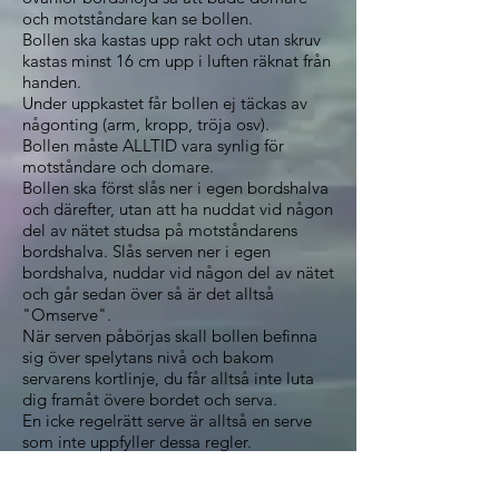
och motståndare kan se bollen.
Bollen ska kastas upp rakt och utan skruv
kastas minst 16 cm upp i luften räknat från
handen.
Under uppkastet får bollen ej täckas av
någonting (arm, kropp, tröja osv).
Bollen måste ALLTID vara synlig för
motståndare och domare.
Bollen ska först slås ner i egen bordshalva
och därefter, utan att ha nuddat vid någon
del av nätet studsa på motståndarens
bordshalva. Slås serven ner i egen
bordshalva, nuddar vid någon del av nätet
och går sedan över så är det alltså
"Omserve".
När serven påbörjas skall bollen befinna
sig över spelytans nivå och bakom
servarens kortlinje, du får alltså inte luta
dig framåt övere bordet och serva.
En icke regelrätt serve är alltså en serve
som inte uppfyller dessa regler.
Man servar två gånger var. Man kan få hur
många "omservar" som helst.