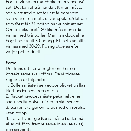
För att vinna en match ska man vinna två
set. Det kan alltså hända att man måste
spela ett tredje set för att få fram vem
som vinner en match. Den spelare/det par
som först får 21 poäng har vunnit ett set.
Om det skulle stå 20 lika måste en sida
vinna med två bollar. Man kan dock allra
högst spela till 30 poäng. Ett set kan alltså
vinnas med 30-29. Poäng utdelas efter
varje spelad duell.
Serve
Det finns ett flertal regler om hur en
korrekt serve ska utföras. De viktigaste
reglerna är följande:
1. Bollen måste i serveögonblicket träffas
klart under servarens midja.
2. Rackethuvudet måste peka helt eller
snett nedåt golvet när man slår serven.
3. Serven ska genomföras med en rörelse
utan stopp.
4. För att vara godkänd måste bollen nå
eller gå förbi främre servelinjen (se skiss)
och serveruta.