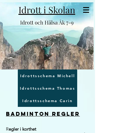
Idrottsschema Michell
Idrottsschema Thomas
Idrottsschema Carin
Badminton regler
R
egler i korthet