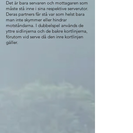
Det är bara servaren och mottagaren som
måste stå inne i sina respektive serverutor.
Deras partners får stå var som helst bara
man inte skymmer eller hindrar
motståndarna. I dubbelspel används de
yttre sidlinjerna och de bakre kortlinjerna,
förutom vid serve då den inre kortlinjen
gäller.