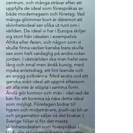
centrum, och många strävar efter att
uppfylla de ideal som förespråkas av
både modemagasin och företag. Vad
många glömmer bort är däremot att
skönhetsideal ser olika ut runt om i
världen. De ideal vi har i Europa skiljer
sig stort från idealen i exempelvis
Afrika eller Asien, och någon som vi
skulle finna vacker kanske bara skulle
ses som helt vardaglig på andra sidan
jorden. I västvärlden ska man helst vara
lång och smal men ändå kurvig, med
mjuka anletsdrag, ett fint leende och
en snygg solbränna. Med andra ord ett
ganska svårt ideal att uppnå eftersom
att alla inte är stöpta i samma form.
Ändå gör kvinnor och män i väst vad de
kan för att komma så nära detta ideal
som möjligt. Företagen bidrar till
hypen och midjetränare, push-up bh:ar
och yogamattor säljer så det knakar. I
Sverige följer vi för det mesta
skönhetsidealen som förespråkas i
USA, där skönhetsindustrin omsätter