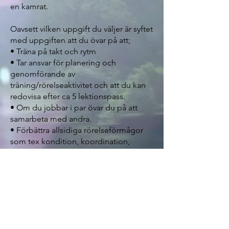
en kamrat.
Oavsett vilken uppgift du väljer är syftet
med uppgiften att du övar på att;
• Träna på takt och rytm
• Tar ansvar för planering och
genomförande av
träning/rörelseaktivitet och att du kan
redovisa efter ca 5 lektionspass.
• Om du jobbar i par övar du på att
samarbeta med andra.
• Förbättra allsidiga rörelseförmågor
som tex kondition, koordination,
rörlighet mm
Söka Inspiration - Se hemsidan
www.idhstolofskolan.net
rörelse till
musik www.
NE.se kap 4 -Rörelser till musik.
Mer tips och idéer får du på sidan;