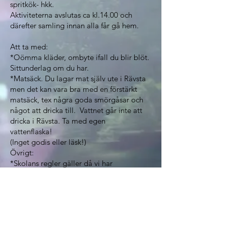
spritkök- hkk.
Aktiviteterna avslutas ca kl.14.00 och
därefter samling innan alla får gå hem.
Att ta med:
*Oömma kläder, ombyte ifall du blir blöt.
Sittunderlag om du har.
*Matsäck. Du lagar mat själv ute i Rävsta
men det kan vara bra med en förstärkt
matsäck, tex några goda smörgåsar och
något att dricka till. Vattnet går inte att
dricka i Rävsta. Ta med egen
vattenflaska!
(Inget godis eller läsk!)
Övrigt:
*Skolans regler gäller då vi har
aktivitetsdag i Rävsta.
*Dagen genomförs i alla väder men kan
komma att kortas av vid ösregn, storm.
*Följ allemansrättens riktlinjer. (Om du vill
kan du förbereda dig och läsa på