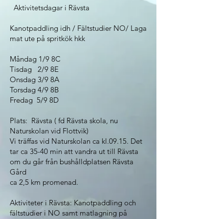
Aktivitetsdagar i Rävsta
Kanotpaddling idh / Fältstudier NO/ Laga
mat ute på spritkök hkk
Måndag 1/9 8C
Tisdag 2/9 8E
Onsdag 3/9 8A
Torsdag 4/9 8B
Fredag 5/9 8D
Plats: Rävsta ( fd Rävsta skola, nu
Naturskolan vid Flottvik)
Vi träffas vid Naturskolan ca kl.09.15. Det
tar ca 35-40 min att vandra ut till Rävsta
om du går från bushålldplatsen Rävsta
Gård
ca 2,5 km promenad.
Aktiviteter i Rävsta: Kanotpaddling och
fältstudier i NO samt matlagning på